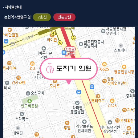
· 지하철 안내
논현역 4번출구 앞
7호선
신분당선