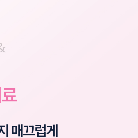
&
치료
지 매끄럽게