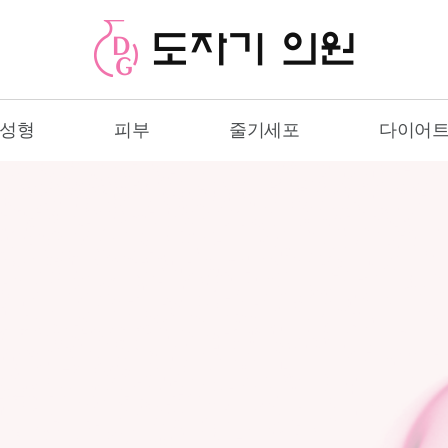
성형
피부
줄기세포
다이어