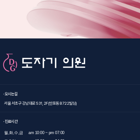
· 오시는길
서울 서초구 강남대로 531, 2F(반포동 B722빌딩)
· 진료시간
월,화,수,금
am 10:00 ~ pm 07:00