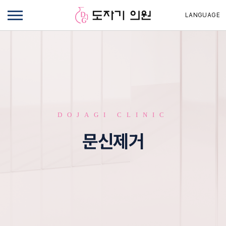
LANGUAGE
DOJAGI CLINIC
문신제거