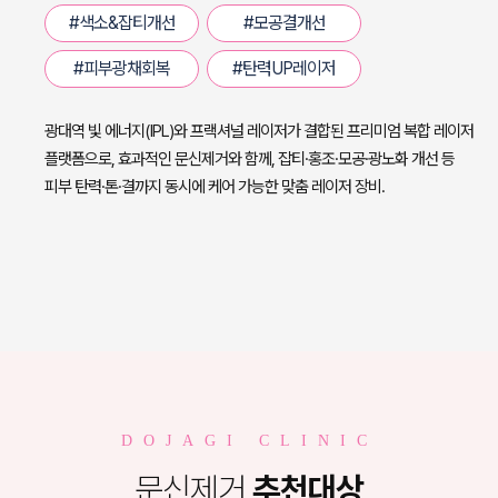
#색소&잡티개선
#모공결개선
#피부광채회복
#탄력UP레이저
광대역 빛 에너지(IPL)와 프랙셔널 레이저가 결합된 프리미엄 복합 레이저
플랫폼으로,
효과적인 문신제거와 함께, 잡티·홍조·모공·광노화 개선 등
피부 탄력·톤·결까지 동시에 케어 가능한 맞춤 레이저 장비.
DOJAGI CLINIC
문신제거
추천대상