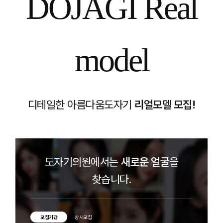
DOJAGI Real
model
디테일한 아름다움
도자기
리얼모델 모집!
도자기의원에서는
새로운 얼굴
을
찾습니다.
모집기간
상시모집