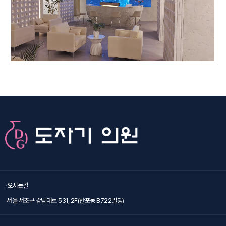
· 오시는길
서울 서초구 강남대로 531, 2F(반포동 B722빌딩)