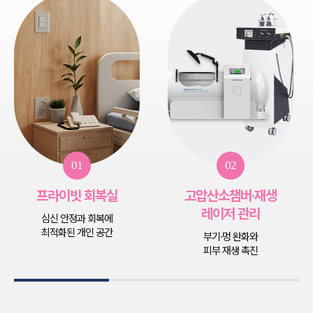
01
02
프라이빗 회복실
고압산소챔버·재생
레이저 관리
심신 안정과 회복에
최적화된 개인 공간
부기·멍 완화와
피부 재생 촉진