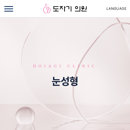
LANGUAGE
DOJAGI CLINIC
눈성형